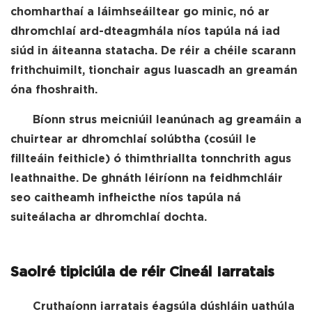
chomharthaí a láimhseáiltear go minic, nó ar
dhromchlaí ard-dteagmhála níos tapúla ná iad
siúd in áiteanna statacha. De réir a chéile scarann ​​
frithchuimilt, tionchair agus luascadh an greamán
óna fhoshraith.
Bíonn strus meicniúil leanúnach ag greamáin a
chuirtear ar dhromchlaí solúbtha (cosúil le
fillteáin feithicle) ó thimthriallta tonnchrith agus
leathnaithe. De ghnáth léiríonn na feidhmchláir
seo caitheamh infheicthe níos tapúla ná
suiteálacha ar dhromchlaí dochta.
Saolré tipiciúla de réir Cineál Iarratais
Cruthaíonn iarratais éagsúla dúshláin uathúla