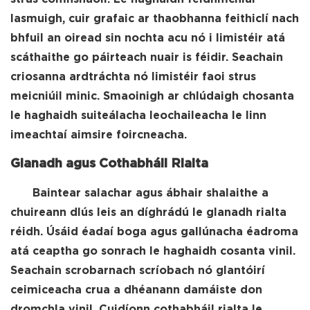
lasmuigh, cuir grafaic ar thaobhanna feithiclí nach
bhfuil an oiread sin nochta acu nó i limistéir atá
scáthaithe go páirteach nuair is féidir. Seachain
criosanna ardtráchta nó limistéir faoi strus
meicniúil minic. Smaoinigh ar chlúdaigh chosanta
le haghaidh suiteálacha leochaileacha le linn
imeachtaí aimsire foircneacha.
Glanadh agus Cothabháil Rialta
Baintear salachar agus ábhair shalaithe a
chuireann dlús leis an díghrádú le glanadh rialta
réidh. Úsáid éadaí boga agus gallúnacha éadroma
atá ceaptha go sonrach le haghaidh cosanta vinil.
Seachain scrobarnach scríobach nó glantóirí
ceimiceacha crua a dhéanann damáiste don
dromchla vinil. Cuidíonn cothabháil rialta le