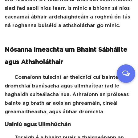
siad fad saoil níos fearr. Is minic a bhíonn sé níos
eacnamaí ábhair ardchaighdeáin a roghnú ón tús
ná roghanna buiséid a athsholáthar go minic.
Nósanna Imeachta um Bhaint Sábháilte
agus Athsholáthair
Cosnaíonn tuiscint ar theicnící cuí bainte
dromchlaí bunúsacha agus ullmhaítear iad le
haghaidh suiteálacha nua. Athraíonn an próiseas
bainte ag brath ar aois an ghreamáin, cineál
greamaitheacha, agus ábhar dromchla.
Uainiú agus Ullmhúchán
Tosaigh é a bhaint nuair a thaispeánann an