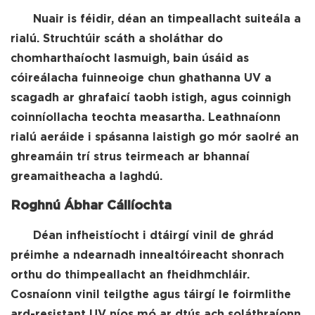
Nuair is féidir, déan an timpeallacht suiteála a
rialú. Struchtúir scáth a sholáthar do
chomharthaíocht lasmuigh, bain úsáid as
cóireálacha fuinneoige chun ghathanna UV a
scagadh ar ghrafaicí taobh istigh, agus coinnigh
coinníollacha teochta measartha. Leathnaíonn
rialú aeráide i spásanna laistigh go mór saolré an
ghreamáin trí strus teirmeach ar bhannaí
greamaitheacha a laghdú.
Roghnú Ábhar Cáilíochta
Déan infheistíocht i dtáirgí vinil de ghrád
préimhe a ndearnadh innealtóireacht shonrach
orthu do thimpeallacht an fheidhmchláir.
Cosnaíonn vinil teilgthe agus táirgí le foirmlithe
ard-resistant UV níos mó ar dtús ach soláthraíonn