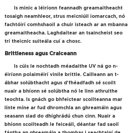
Is minic a léiríonn feannadh greamaitheacht
tosaigh neamhleor, strus meicniúil iomarcach, nó
fachtóirí comhshaoil ​​a chuir isteach ar an mbanna
greamaitheacha. Laghdaítear an tsaincheist seo
trí theicníc suiteála cuí a chosc.
Brittleness agus Craiceann
Is cúis le nochtadh méadaithe UV ná go n-
éiríonn polaiméirí vinile brittle. Cailleann an t-
ábhar solúbthacht agus d'fhéadfadh sé scoilt
nuair a bhíonn sé solúbtha nó le linn athruithe
teochta. Is gnách go bhfeictear scoilteanna mar
línte míne ar fud dhromchla an ghreamáin agus
seasann siad do dhíghrádú chun cinn. Nuair a
bhíonn scoilteadh le feiceáil, déantar fad saoil
fágtha an ghreamáin a thomhas i seachtainí de