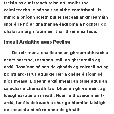
freisin as cur isteach taise nó imoibrithe
ceimiceacha le hábhair salaithe comhshaoil. Is
minic a bhíonn sceith buí le feiceáil ar ghreamáin
shoiléire nó ar dhathanna éadroma a nochtar do
dhálaí amuigh faoin aer thar thréimhsí fada.
Imeall Ardaithe agus Peeling
De réir mar a chailleann an ghreamaitheach a
neart nasctha, tosaíonn imill an ghreamáin ag
ardú. Tosaíonn sé seo de ghnáth ag coirnéil nó ag
pointí ard-strus agus de réir a chéile éiríonn sé
níos measa. Ligeann ardú imeall an taise agus an
salachar a charnadh faoi bhun an ghreamáin, ag
luasghéarú ar an meath. Nuair a thosaíonn an t-
ardú, tar éis deireadh a chur go hiomlán laistigh
de sheachtainí nó míonna de ghnáth.