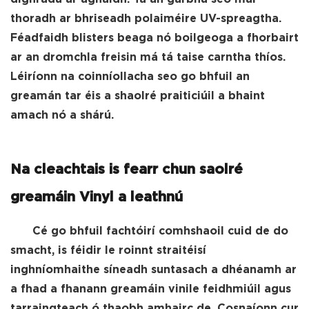
thoradh ar bhriseadh polaiméire UV-spreagtha.
Féadfaidh blisters beaga nó boilgeoga a fhorbairt
ar an dromchla freisin má tá taise carntha thíos.
Léiríonn na coinníollacha seo go bhfuil an
greamán tar éis a shaolré praiticiúil a bhaint
amach nó a shárú.
Na cleachtais is fearr chun saolré
greamáin Vinyl a leathnú
Cé go bhfuil fachtóirí comhshaoil cuid de do
smacht, is féidir le roinnt straitéisí
inghníomhaithe síneadh suntasach a dhéanamh ar
a fhad a fhanann greamáin vinile feidhmiúil agus
tarraingteach ó thaobh amhairc de. Cosnaíonn cur