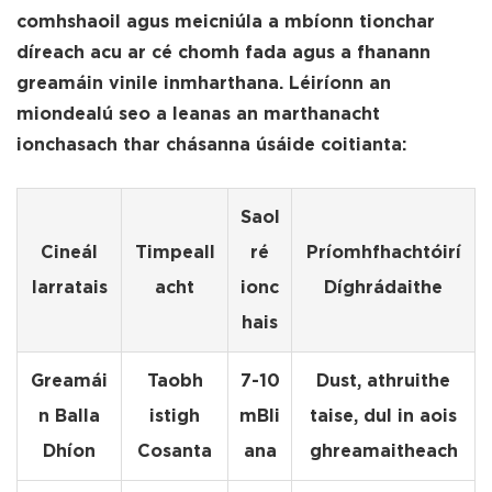
comhshaoil agus meicniúla a mbíonn tionchar
díreach acu ar cé chomh fada agus a fhanann
greamáin vinile inmharthana. Léiríonn an
miondealú seo a leanas an marthanacht
ionchasach thar chásanna úsáide coitianta:
Saol
Cineál
Timpeall
ré
Príomhfhachtóirí
Iarratais
acht
ionc
Díghrádaithe
hais
Greamái
Taobh
7-10
Dust, athruithe
n Balla
istigh
mBli
taise, dul in aois
Dhíon
Cosanta
ana
ghreamaitheach