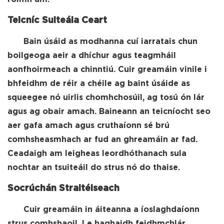
Teicníc Suiteála Ceart
Bain úsáid as modhanna cuí iarratais chun
boilgeoga aeir a dhíchur agus teagmháil
aonfhoirmeach a chinntiú. Cuir greamáin vinile i
bhfeidhm de réir a chéile ag baint úsáide as
squeegee nó uirlis chomhchosúil, ag tosú ón lár
agus ag obair amach. Baineann an teicníocht seo
aer gafa amach agus cruthaíonn sé brú
comhsheasmhach ar fud an ghreamáin ar fad.
Ceadaigh am leigheas leordhóthanach sula
nochtar an tsuiteáil do strus nó do thaise.
Socrúchán Straitéiseach
Cuir greamáin in áiteanna a íoslaghdaíonn
strus comhshaoil. Le haghaidh feidhmchlár