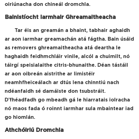
oiriúnacha don chineál dromchla.
Bainistíocht Iarmhair Ghreamaitheacha
Tar éis an greamán a bhaint, tabhair aghaidh
ar aon iarmhar greamachán atá fágtha. Bain úsáid
as removers ghreamaitheacha atá deartha le
haghaidh feidhmchláir vinile, alcól a chuimilt, nó
táirgí speisialaithe citris-bhunaithe. Déan tástáil
ar aon oibreán aistrithe ar limistéir
neamhfheiceálach ar dtús lena chinntiú nach
ndéanfaidh sé damáiste don tsubstráit.
D’fhéadfadh go mbeadh gá le hiarratais iolracha
nó maos fada ó roinnt iarmhar sula mbaintear iad
go hiomlán.
Athchóiriú Dromchla