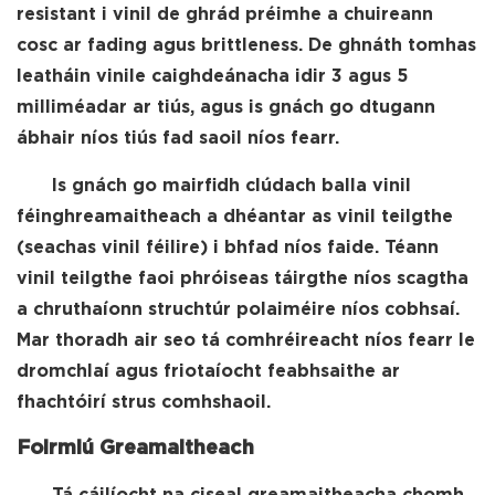
resistant i vinil de ghrád préimhe a chuireann
cosc ​​​​ar fading agus brittleness. De ghnáth tomhas
leatháin vinile caighdeánacha idir 3 agus 5
milliméadar ar tiús, agus is gnách go dtugann
ábhair níos tiús fad saoil níos fearr.
Is gnách go mairfidh clúdach balla vinil
féinghreamaitheach a dhéantar as vinil teilgthe
(seachas vinil féilire) i bhfad níos faide. Téann
vinil teilgthe faoi phróiseas táirgthe níos scagtha
a chruthaíonn struchtúr polaiméire níos cobhsaí.
Mar thoradh air seo tá comhréireacht níos fearr le
dromchlaí agus friotaíocht feabhsaithe ar
fhachtóirí strus comhshaoil.
Foirmiú Greamaitheach