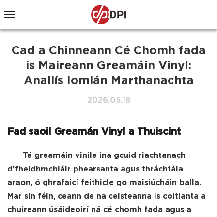
Cad a Chinneann Cé Chomh fada
is Maireann Greamáin Vinyl:
Anailís Iomlán Marthanachta
2026.05.18
Fad saoil Greamán Vinyl a Thuiscint
Tá greamáin vinile ina gcuid riachtanach
d'fheidhmchláir phearsanta agus thráchtála
araon, ó ghrafaicí feithicle go maisiúcháin balla.
Mar sin féin, ceann de na ceisteanna is coitianta a
chuireann úsáideoirí ná cé chomh fada agus a