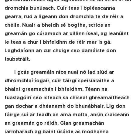
dromchla bunúsach. Cuir teas i bpléascanna
gearra, rud a ligeann don dromchla te de réir a
chéile. Nuair a bheidh sé bogtha, scrios an
greamán go cúramach ar uillinn íseal, ag leanúint
le teas a chur i bhfeidhm de réir mar is gá.
Laghdaíonn an cur chuige seo damáiste don
tsubstráit.
I gcás greamáin níos nuaí nó iad siúd ar
dhromchlaí íogair, cuir táirgí speisialaithe a
bhaint greamachán i bhfeidhm. Téann na
tuaslagóirí seo isteach sa chiseal ghreamaitheach
gan dochar a dhéanamh do bhunábhair. Lig don
táirge suí ar feadh an ama molta, ansin craiceann
an greamán go réidh. Glan greamachán
iarmharach ag baint úsáide as modhanna