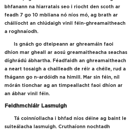
bhfanann na hiarratais seo i riocht den scoth ar
feadh 7 go 10 mbliana nó níos mó, ag brath ar
cháilíocht an chlúdaigh vinil féin-ghreamaitheach
a roghnaíodh.
Is gnách go dteipeann ar ghreamáin faoi
dhíon mar gheall ar aosú greamaitheacha seachas
díghrádú ábhartha. Féadfaidh an ghreamaitheach
a neart tosaigh a chailleadh de réir a chéile, rud a
fhágann go n-ardóidh na himill. Mar sin féin, níl
mórán tionchar ag an timpeallacht faoi dhíon ar
an ábhar vinil féin.
Feidhmchláir Lasmuigh
Tá coinníollacha i bhfad níos déine ag baint le
suiteálacha lasmuigh. Cruthaíonn nochtadh