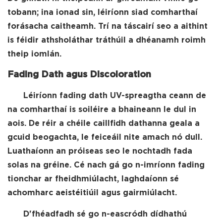
tobann; ina ionad sin, léiríonn siad comharthaí
forásacha caitheamh. Trí na táscairí seo a aithint
is féidir athsholáthar tráthúil a dhéanamh roimh
theip iomlán.
Fading Dath agus Discoloration
Léiríonn fading dath UV-spreagtha ceann de
na comharthaí is soiléire a bhaineann le dul in
aois. De réir a chéile caillfidh dathanna geala a
gcuid beogachta, le feiceáil nite amach nó dull.
Luathaíonn an próiseas seo le nochtadh fada
solas na gréine. Cé nach gá go n-imríonn fading
tionchar ar fheidhmiúlacht, laghdaíonn sé
achomharc aeistéitiúil agus gairmiúlacht.
D'fhéadfadh sé go n-eascródh dídhathú