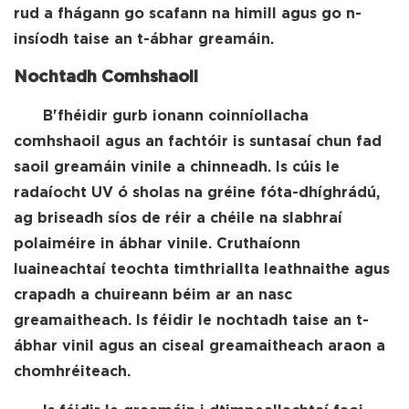
rud a fhágann go scafann na himill agus go n-
insíodh taise an t-ábhar greamáin.
Nochtadh Comhshaoil
B'fhéidir gurb ionann coinníollacha
comhshaoil agus an fachtóir is suntasaí chun fad
saoil greamáin vinile a chinneadh. Is cúis le
radaíocht UV ó sholas na gréine fóta-dhíghrádú,
ag briseadh síos de réir a chéile na slabhraí
polaiméire in ábhar vinile. Cruthaíonn
luaineachtaí teochta timthriallta leathnaithe agus
crapadh a chuireann béim ar an nasc
greamaitheach. Is féidir le nochtadh taise an t-
ábhar vinil agus an ciseal greamaitheach araon a
chomhréiteach.