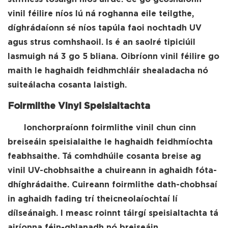
vinil féilire níos lú ná roghanna eile teilgthe,
díghrádaíonn sé níos tapúla faoi nochtadh UV
agus strus comhshaoil. Is é an saolré tipiciúil
lasmuigh ná 3 go 5 bliana. Oibríonn vinil féilire go
maith le haghaidh feidhmchláir shealadacha nó
suiteálacha cosanta laistigh.
Foirmlithe Vinyl Speisialtachta
Ionchorpraíonn foirmlithe vinil chun cinn
breiseáin speisialaithe le haghaidh feidhmíochta
feabhsaithe. Tá comhdhúile cosanta breise ag
vinil UV-chobhsaithe a chuireann in aghaidh fóta-
dhíghrádaithe. Cuireann foirmlithe dath-chobhsaí
in aghaidh fading trí theicneolaíochtaí lí
dílseánaigh. I measc roinnt táirgí speisialtachta tá
airíonna féin-ghlanadh nó breiseáin