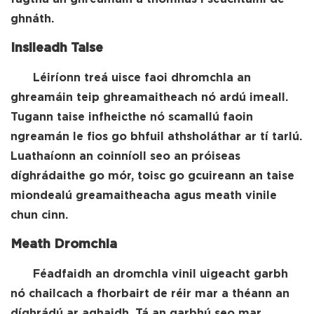
ghnáth.
Insileadh Taise
Léiríonn treá uisce faoi dhromchla an
ghreamáin teip ghreamaitheach nó ardú imeall.
Tugann taise infheicthe nó scamallú faoin
ngreamán le fios go bhfuil athsholáthar ar tí tarlú.
Luathaíonn an coinníoll seo an próiseas
díghrádaithe go mór, toisc go gcuireann an taise
miondealú greamaitheacha agus meath vinile
chun cinn.
Meath Dromchla
Féadfaidh an dromchla vinil uigeacht garbh
nó chailcach a fhorbairt de réir mar a théann an
díghrádú ar aghaidh. Tá an garbhú seo mar