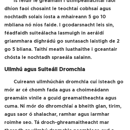
Is féidir le greamáin i dtimpeallachtaí faoi
dhíon faoi chosaint le teochtaí cobhsaí agus
nochtadh solais íosta a mhaireann 5 go 10
mbliana nó níos faide. I gcodarsnacht leis sin,
féadfaidh suiteálacha lasmuigh in aeráidí
grianmhara díghrádú go suntasach laistigh de 2
go 5 bliana. Taithí meath luathaithe i gceantair
chósta le nochtadh spraeála salainn.
Ullmhú agus Suiteáil Dromchla
Cuireann ullmhúchán dromchla cuí isteach go
mór ar cé chomh fada agus a choimeádann
greamáin vinile a gcuid greamaitheachta agus
cuma. Ní mór do dhromchlaí a bheith glan, tirim,
agus saor ó shalachar, ramhar agus iarmhar
roimhe seo. Tá droch-ghreamaitheacht mar