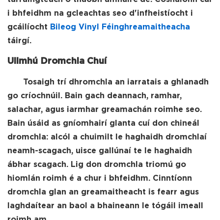
i bhfeidhm na gcleachtas seo d'infheistíocht i
gcáilíocht
Bileog Vinyl Féinghreamaitheacha
táirgí.
Ullmhú Dromchla Chuí
Tosaigh trí dhromchla an iarratais a ghlanadh
go críochnúil. Bain gach deannach, ramhar,
salachar, agus iarmhar greamachán roimhe seo.
Bain úsáid as gníomhairí glanta cuí don chineál
dromchla: alcól a chuimilt le haghaidh dromchlaí
neamh-scagach, uisce gallúnaí te le haghaidh
ábhar scagach. Lig don dromchla triomú go
hiomlán roimh é a chur i bhfeidhm. Cinntíonn
dromchla glan an greamaitheacht is fearr agus
laghdaítear an baol a bhaineann le tógáil imeall
roimh am.