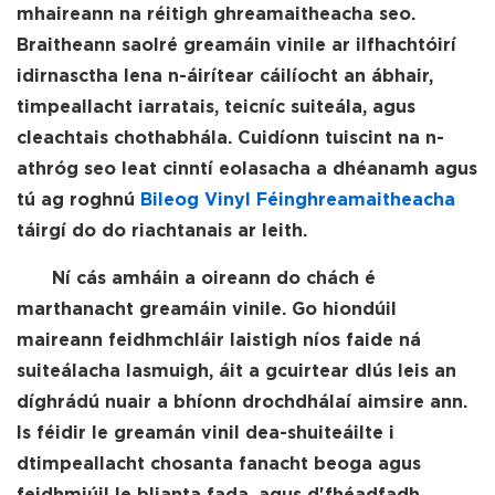
mhaireann na réitigh ghreamaitheacha seo.
Braitheann saolré greamáin vinile ar ilfhachtóirí
idirnasctha lena n-áirítear cáilíocht an ábhair,
timpeallacht iarratais, teicníc suiteála, agus
cleachtais chothabhála. Cuidíonn tuiscint na n-
athróg seo leat cinntí eolasacha a dhéanamh agus
tú ag roghnú
Bileog Vinyl Féinghreamaitheacha
táirgí do do riachtanais ar leith.
Ní cás amháin a oireann do chách é
marthanacht greamáin vinile. Go hiondúil
maireann feidhmchláir laistigh níos faide ná
suiteálacha lasmuigh, áit a gcuirtear dlús leis an
díghrádú nuair a bhíonn drochdhálaí aimsire ann.
Is féidir le greamán vinil dea-shuiteáilte i
dtimpeallacht chosanta fanacht beoga agus