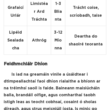
Limistéa
1-3
Grafaicí
Trácht coise,
r Ard
Blia
Urlár
scríobadh, taise
Tráchta
nta
Lipéid
3-12
Deartha do
Sealada
Athróg
Mío
shaolré teoranta
cha
nna
Feidhmchláir Dhíon
Is iad na greamáin vinile a úsáidtear i
dtimpeallachtaí faoi dhíon rialaithe a bhíonn ar
na tréimhsí saoil is faide. Baineann maisiúcháin
balla, brandáil oifige, agus comharthaí taobh
istigh leas as teocht cobhsaí, cosaint ó sholas
díreach, agus strus meicniúil íosta. Is minic go