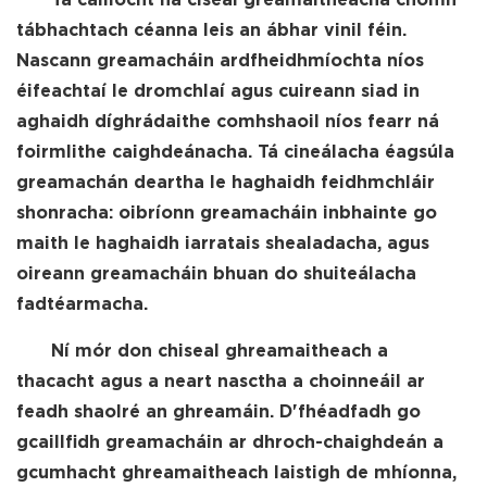
Tá cáilíocht na ciseal greamaitheacha chomh
tábhachtach céanna leis an ábhar vinil féin.
Nascann greamacháin ardfheidhmíochta níos
éifeachtaí le dromchlaí agus cuireann siad in
aghaidh díghrádaithe comhshaoil ​​níos fearr ná
foirmlithe caighdeánacha. Tá cineálacha éagsúla
greamachán deartha le haghaidh feidhmchláir
shonracha: oibríonn greamacháin inbhainte go
maith le haghaidh iarratais shealadacha, agus
oireann greamacháin bhuan do shuiteálacha
fadtéarmacha.
Ní mór don chiseal ghreamaitheach a
thacacht agus a neart nasctha a choinneáil ar
feadh shaolré an ghreamáin. D'fhéadfadh go
gcaillfidh greamacháin ar dhroch-chaighdeán a
gcumhacht ghreamaitheach laistigh de mhíonna,