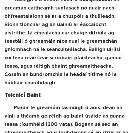
greamán caitheamh suntasach nó nuair nach
bhfreastalaíonn sé ar a chuspóir a thuilleadh.
Bíonn tionchar ag an uainiú ar éascaíocht
aistrithe: tá cineálacha cur chuige difriúla ag
teastáil ó ghreamáin níos nuaí le greamachán
gníomhach ná le seansuiteálacha. Bailigh uirlisí
cuí lena n-áirítear scríobairí plaisteacha, gunnaí
teasa, agus réitigh bhaint ghreamaitheacha.
Cosain an bundromchla le héadaí titime nó le
hábhair chumhdaigh.
Teicnící Baint
Maidir le greamáin lasmuigh d'aois, déan an
vinil a théamh go réidh ag baint úsáide as gunna
teasa (íosmhéid 1200 vata). Bogann sé seo an
ghreamaitheach agus laghdaíonn sé an strus ar an