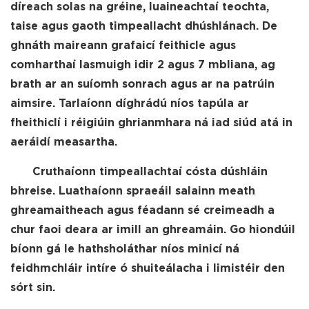
díreach solas na gréine, luaineachtaí teochta,
taise agus gaoth timpeallacht dhúshlánach. De
ghnáth maireann grafaicí feithicle agus
comharthaí lasmuigh idir 2 agus 7 mbliana, ag
brath ar an suíomh sonrach agus ar na patrúin
aimsire. Tarlaíonn díghrádú níos tapúla ar
fheithiclí i réigiúin ghrianmhara ná iad siúd atá in
aeráidí measartha.
Cruthaíonn timpeallachtaí cósta dúshláin
bhreise. Luathaíonn spraeáil salainn meath
ghreamaitheach agus féadann sé creimeadh a
chur faoi deara ar imill an ghreamáin. Go hiondúil
bíonn gá le hathsholáthar níos minicí ná
feidhmchláir intíre ó shuiteálacha i limistéir den
sórt sin.