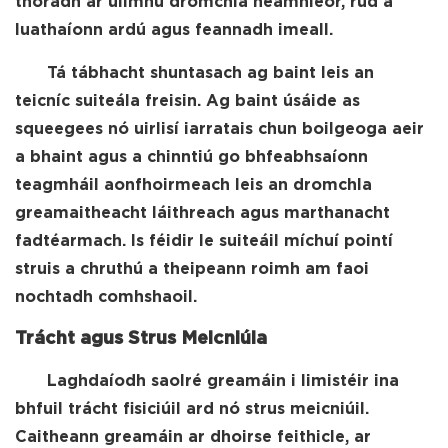
thoradh ar ullmhú dromchla neamhleor, rud a
luathaíonn ardú agus feannadh imeall.
Tá tábhacht shuntasach ag baint leis an
teicníc suiteála freisin. Ag baint úsáide as
squeegees nó uirlisí iarratais chun boilgeoga aeir
a bhaint agus a chinntiú go bhfeabhsaíonn
teagmháil aonfhoirmeach leis an dromchla
greamaitheacht láithreach agus marthanacht
fadtéarmach. Is féidir le suiteáil míchuí pointí
struis a chruthú a theipeann roimh am faoi
nochtadh comhshaoil.
Trácht agus Strus Meicniúla
Laghdaíodh saolré greamáin i limistéir ina
bhfuil trácht fisiciúil ard nó strus meicniúil.
Caitheann greamáin ar dhoirse feithicle, ar