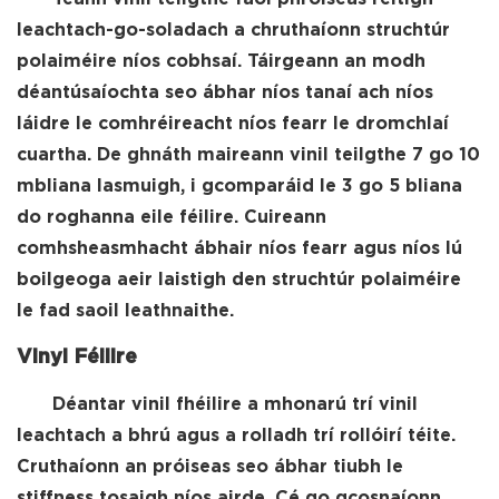
leachtach-go-soladach a chruthaíonn struchtúr
polaiméire níos cobhsaí. Táirgeann an modh
déantúsaíochta seo ábhar níos tanaí ach níos
láidre le comhréireacht níos fearr le dromchlaí
cuartha. De ghnáth maireann vinil teilgthe 7 go 10
mbliana lasmuigh, i gcomparáid le 3 go 5 bliana
do roghanna eile féilire. Cuireann
comhsheasmhacht ábhair níos fearr agus níos lú
boilgeoga aeir laistigh den struchtúr polaiméire
le fad saoil leathnaithe.
Vinyl Féilire
Déantar vinil fhéilire a mhonarú trí vinil
leachtach a bhrú agus a rolladh trí rollóirí téite.
Cruthaíonn an próiseas seo ábhar tiubh le
stiffness tosaigh níos airde. Cé go gcosnaíonn