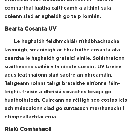
comharthaí luatha caitheamh a aithint sula
dtéann siad ar aghaidh go teip iomlán.
Bearta Cosanta UV
Le haghaidh feidhmchláir ríthábhachtacha
lasmuigh, smaoinigh ar bhratuithe cosanta atá
deartha le haghaidh grafaicí vinile. Soláthraíonn
sraitheanna soiléire laminate cosaint UV breise
agus leathnaíonn siad saolré an ghreamáin.
Tairgeann roinnt táirgí brataithe airíonna féin-
leighis freisin a dheisiú scratches beaga go
huathoibríoch. Cuireann na réitigh seo costas leis
ach méadaíonn siad go suntasach marthanacht i
dtimpeallachtaí crua.
Rialú Comhshaoil