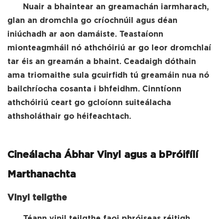
Nuair a bhaintear an greamachán iarmharach,
glan an dromchla go críochnúil agus déan
iniúchadh ar aon damáiste. Teastaíonn
mionteagmháil nó athchóiriú ar go leor dromchlaí
tar éis an greamán a bhaint. Ceadaigh dóthain
ama triomaithe sula gcuirfidh tú greamáin nua nó
bailchríocha cosanta i bhfeidhm. Cinntíonn
athchóiriú ceart go gcloíonn suiteálacha
athsholáthair go héifeachtach.
Cineálacha Ábhar Vinyl agus a bPróifílí
Marthanachta
Vinyl teilgthe
Téann vinil teilgthe faoi phróiseas réitigh