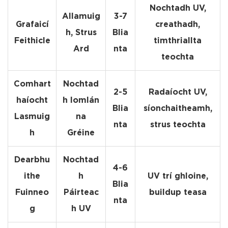
Nochtadh UV,
Allamuig
3-7
Grafaicí
creathadh,
h, Strus
Blia
Feithicle
timthriallta
Ard
nta
teochta
Comhart
Nochtad
2-5
Radaíocht UV,
haíocht
h Iomlán
Blia
síonchaitheamh,
Lasmuig
na
nta
strus teochta
h
Gréine
Dearbhu
Nochtad
4-6
ithe
h
UV trí ghloine,
Blia
Fuinneo
Páirteac
buildup teasa
nta
g
h UV