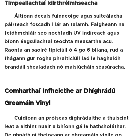
Timpeallachtaí Idirthréimhseacha
Áitíonn decals fuinneoige agus suiteálacha
páirteach foscadh i lár an talamh. Faigheann na
feidhmchláir seo nochtadh UV indíreach agus
bíonn éagsúlachtaí teochta measartha acu.
Raonta an saolré tipiciúil ó 4 go 6 bliana, rud a
fhágann gur rogha phraiticiúil iad le haghaidh
brandáil shealadach nó maisiúcháin séasúracha.
Comharthaí Infheicthe ar Dhíghrádú
Greamáin Vinyl
Cuidíonn an próiseas díghrádaithe a thuiscint
leat a aithint nuair a bhíonn gá le hathsholáthar.
De ghnáth ní theipeann ar ghreamáin vinile go