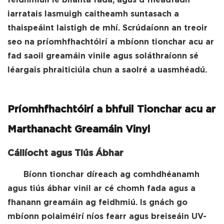
feidhmiúil le blianta fada, agus d'fhéadfadh
iarratais lasmuigh caitheamh suntasach a
thaispeáint laistigh de mhí. Scrúdaíonn an treoir
seo na príomhfhachtóirí a mbíonn tionchar acu ar
fad saoil greamáin vinile agus soláthraíonn sé
léargais phraiticiúla chun a saolré a uasmhéadú.
Príomhfhachtóirí a bhfuil Tionchar acu ar
Marthanacht Greamáin Vinyl
Cáilíocht agus Tiús Ábhar
Bíonn tionchar díreach ag comhdhéanamh
agus tiús ábhar vinil ar cé chomh fada agus a
fhanann greamáin ag feidhmiú. Is gnách go
mbíonn polaiméirí níos fearr agus breiseáin UV-