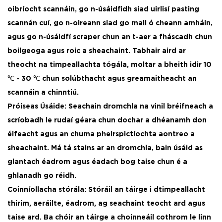
oibríocht scannáin, go n-úsáidfidh siad uirlisí pasting
scannán cuí, go n-oireann siad go mall ó cheann amháin,
agus go n-úsáidfí scraper chun an t-aer a fháscadh chun
boilgeoga agus roic a sheachaint. Tabhair aird ar
theocht na timpeallachta tógála, moltar a bheith idir 10
℃ - 30 ℃ chun solúbthacht agus greamaitheacht an
scannáin a chinntiú. ​
Próiseas Úsáide: Seachain dromchla na vinil bréifneach a
scríobadh le rudaí géara chun dochar a dhéanamh don
éifeacht agus an chuma pheirspictíochta aontreo a
sheachaint. Má tá stains ar an dromchla, bain úsáid as
glantach éadrom agus éadach bog taise chun é a
ghlanadh go réidh.
Coinníollacha stórála: Stóráil an táirge i dtimpeallacht
thirim, aeráilte, éadrom, ag seachaint teocht ard agus
taise ard. Ba chóir an táirge a choinneáil cothrom le linn