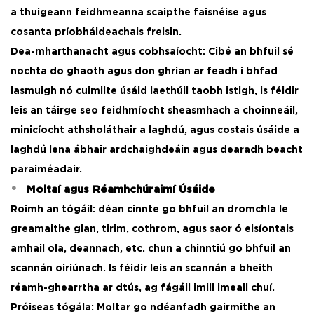
a thuigeann feidhmeanna scaipthe faisnéise agus
cosanta príobháideachais freisin.
Dea-mharthanacht agus cobhsaíocht: Cibé an bhfuil sé
nochta do ghaoth agus don ghrian ar feadh i bhfad
lasmuigh nó cuimilte úsáid laethúil taobh istigh, is féidir
leis an táirge seo feidhmíocht sheasmhach a choinneáil,
minicíocht athsholáthair a laghdú, agus costais úsáide a
laghdú lena ábhair ardchaighdeáin agus dearadh beacht
paraiméadair. ​
Moltaí agus Réamhchúraimí Úsáide
Roimh an tógáil: déan cinnte go bhfuil an dromchla le
greamaithe glan, tirim, cothrom, agus saor ó eisíontais
amhail ola, deannach, etc. chun a chinntiú go bhfuil an
scannán oiriúnach. Is féidir leis an scannán a bheith
réamh-ghearrtha ar dtús, ag fágáil imill imeall chuí. ​
Próiseas tógála: Moltar go ndéanfadh gairmithe an