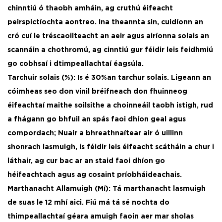
chinntiú ó thaobh amháin, ag cruthú éifeacht
peirspictíochta aontreo. Ina theannta sin, cuidíonn an
cró cuí le tréscaoilteacht an aeir agus airíonna solais an
scannáin a chothromú, ag cinntiú gur féidir leis feidhmiú
go cobhsaí i dtimpeallachtaí éagsúla. ​
Tarchuir solais (%): Is é 30%an tarchur solais. Ligeann an
cóimheas seo don vinil bréifneach don fhuinneog
éifeachtaí maithe soilsithe a choinneáil taobh istigh, rud
a fhágann go bhfuil an spás faoi dhíon geal agus
compordach; Nuair a bhreathnaítear air ó uillinn
shonrach lasmuigh, is féidir leis éifeacht scátháin a chur i
láthair, ag cur bac ar an staid faoi dhíon go
héifeachtach agus ag cosaint príobháideachais. ​
Marthanacht Allamuigh (Mí): Tá marthanacht lasmuigh
de suas le 12 mhí aici. Fiú má tá sé nochta do
thimpeallachtaí géara amuigh faoin aer mar sholas