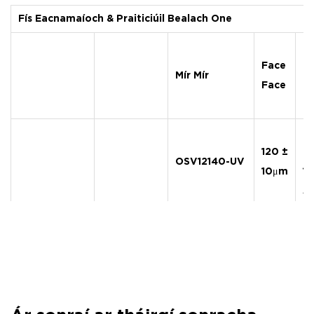
Fís Eacnamaíoch & Praiticiúil Bealach One
Face
Mír Mír
Lí
Face
Lí
120 ±
il
OSV12140-UV
10μm
14
5
Lí
OWV
120 ±
OAV12100
pl
eacnamaíoch
10μm
± 
12
Le
120 ±
5