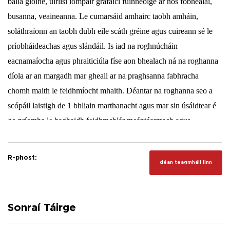
balla gloine, uirlisí iompair grafaicí fuinneoige ar nós fobhealaí,
busanna, veaineanna. Le cumarsáid amhairc taobh amháin,
soláthraíonn an taobh dubh eile scáth gréine agus cuireann sé le
príobháideachas agus slándáil. Is iad na roghnúcháin
eacnamaíocha agus phraiticiúla físe aon bhealach ná na roghanna
díola ar an margadh mar gheall ar na praghsanna fabhracha
chomh maith le feidhmíocht mhaith. Déantar na roghanna seo a
scópáil laistigh de 1 bhliain marthanacht agus mar sin úsáidtear é
go príomha le haghaidh feidhmchlár meántéarmach agus
gearrthéarmach.
R-phost:
déan teagmháil linn
Sonraí Táirge