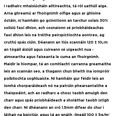
I radhairc mhaisiúcháin ailtireachta, tá ról uathúil aige.
Arna ghreamú ar fhoirgnimh oifige agus ar ghloine
óstáin, ní hamháin go gcinntíonn an tarchur solais 30%
soilsiú faoi dhíon, ach cosnaíonn sé príobháideachas
faoi dhíon leis na tréithe peirspictíochta aontreo, ag
cruthú spás ciúin. Déanann an tiús scannáin 120 ± 10μm
an tógáil áisiúil agus cuireann sé uigeacht nua -
aimseartha agus faiseanta le cuma an fhoirgnimh. ​
Maidir le hiompar, tá an comhlacht carranna greamaithe
leis an scannán seo, a thagann chun bheith ina iompróir
poiblíochta soghluaiste. Ní hamháin gur féidir leis an
íomhá chorparáideach nó na patrúin phearsantaithe a
thaispeáint, ach an radharc a chosc taobh amuigh den
charr agus spás príobháideach a sholáthar taobh istigh
den charr. Ní dhéanann an cró 1.5mm difear do chur i
láthair na bpictiúr, agus tá an gnáth -líneáil 100 ± 5g/m²