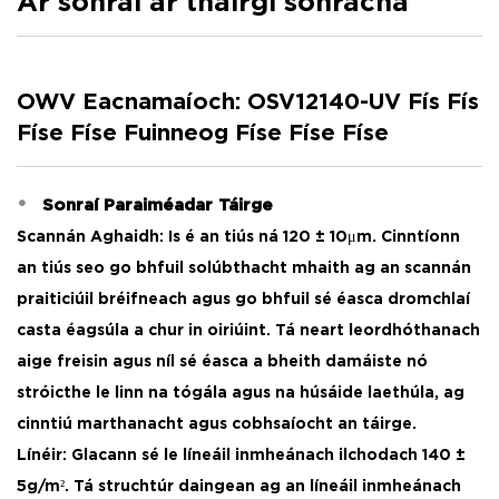
Ár sonraí ar tháirgí sonracha
OAV12120
haghaidh
10μm
lí
tuaslagóra,
pl
priontáil
140
Lí
OWV Eacnamaíoch: OSV12140-UV Fís Fís
éicea-
OAV14140
±
pl
Físe Físe Fuinneog Físe Físe Físe
tuaslagóra
10μm
± 
160
Lí
Sonraí Paraiméadar Táirge
Owv
OCV16140
±
pl
Scannán Aghaidh: Is é an tiús ná 120 ± 10μm. Cinntíonn
praiticiúil
10μm
± 
an tiús seo go bhfuil solúbthacht mhaith ag an scannán
praiticiúil bréifneach agus go bhfuil sé éasca dromchlaí
Lí
160
casta éagsúla a chur in oiriúint. Tá neart leordhóthanach
Deireadh
sh
±
aige freisin agus níl sé éasca a bheith damáiste nó
Fómhair16160
16
10μm
stróicthe le linn na tógála agus na húsáide laethúla, ag
5
cinntiú marthanacht agus cobhsaíocht an táirge. ​
Línéir: Glacann sé le líneáil inmheánach ilchodach 140 ±
5g/m². Tá struchtúr daingean ag an líneáil inmheánach