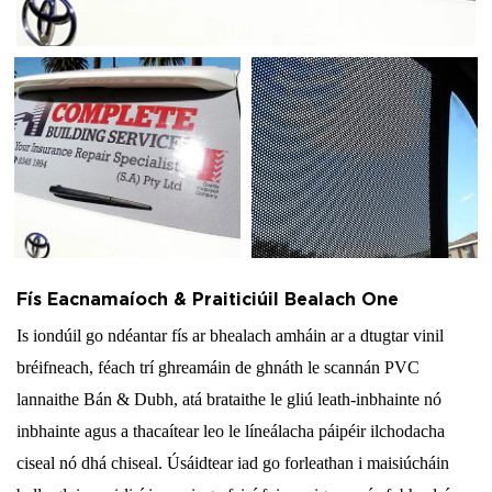
Fís Eacnamaíoch & Praiticiúil Bealach One
Is iondúil go ndéantar fís ar bhealach amháin ar a dtugtar vinil
bréifneach, féach trí ghreamáin de ghnáth le scannán PVC
lannaithe Bán & Dubh, atá brataithe le gliú leath-inbhainte nó
inbhainte agus a thacaítear leo le líneálacha páipéir ilchodacha
ciseal nó dhá chiseal. Úsáidtear iad go forleathan i maisiúcháin