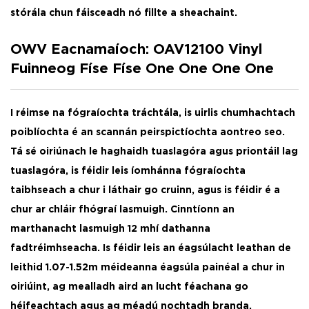
stórála chun fáisceadh nó fillte a sheachaint.
OWV Eacnamaíoch: OAV12100 Vinyl
Fuinneog Físe Físe One One One One
I réimse na fógraíochta tráchtála, is uirlis chumhachtach
poiblíochta é an scannán peirspictíochta aontreo seo.
Tá sé oiriúnach le haghaidh tuaslagóra agus priontáil lag
tuaslagóra, is féidir leis íomhánna fógraíochta
taibhseach a chur i láthair go cruinn, agus is féidir é a
chur ar chláir fhógraí lasmuigh. Cinntíonn an
marthanacht lasmuigh 12 mhí dathanna
fadtréimhseacha. Is féidir leis an éagsúlacht leathan de
leithid 1.07-1.52m méideanna éagsúla painéal a chur in
oiriúint, ag mealladh aird an lucht féachana go
héifeachtach agus ag méadú nochtadh branda. ​