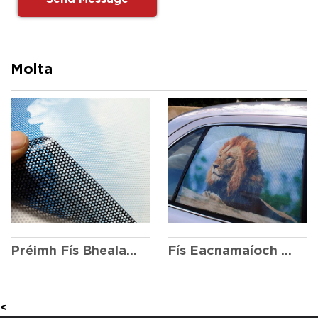
Molta
Préimh Fís Bhealach Amháin
Fís Eacnamaíoch & Praiticiúil Bealach One
<