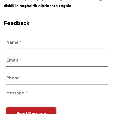
áisiúil le haghaidh oibríochta tógála.
Feedback