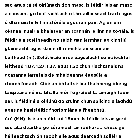
seo agus tá sé oiriúnach don masc. Is féidir leis an masc
a chosaint go héifeachtach ó thruailliú seachtrach agus
ó dhamáiste le linn stórála agus iompair. Ag an am
céanna, nuair a bhaintear an scannán le linn na tógála, is
féidir é a sceitheadh ​​go réidh gan iarmhar, ag cinntiú
glaineacht agus sláine dhromchla an scannáin. ​
Leithead (m): Soláthraíonn sé éagsúlacht sonraíochtaí
leithead 1.07, 1.27, 1.37, agus 1.52 chun riachtanais na
gcásanna iarratais de mhéideanna éagsúla a
chomhlíonadh. Cibé an bhfuil sé ina fhuinneog bheag
taispeána nó ina bhalla mór fógraíochta amuigh faoin
aer, is féidir é a oiriúnú go cruinn chun splicing a laghdú
agus na haeistéitic fhoriomlána a fheabhsú.
Cró (MM): Is é an méid cró 1.5mm. Is féidir leis an gcró
seo atá deartha go cúramach an radharc a chosc go
héifeachtach ón taobh eile agus dearcadh soiléir a