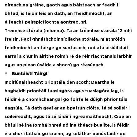
díreach na gréine, gaoth agus báisteach ar feadh i
bhfad, is féidir leis an dath, an fheidhmíocht, an
éifeacht peirspictíochta aontreo, srl.
Tréimhse stórála (míonna): Tá an tréimhse stórála 12 mhí
freisin. Faoi ghnáthchoinníollacha stórála, ní athróidh
feidhmíocht an táirge go suntasach, rud atá áisiúil duit
earraí a chur in áirithe roimh ré de réir riachtanais iarbhír
agus an plean úsáide a shocrú go réasúnach. ​
Buntáistí Táirgí
Inoiriúnaitheacht priontála den scoth: Deartha le
haghaidh priontáil tuaslagóra agus tuaslagóra lag, is
féidir é a chomhcheangal go foirfe le dúigh phriontála
éagsúla. Tá dath geal ar an bpatrún clóite, tá sé soiléir i
soiléireacht, agus tá sé láidir i ngreamaitheacht. Cibé an
bhfuil sé ina íomhá bhreá nó ina théacs buailte, is féidir
é a chur i láthair go cruinn, ag soláthar bunús láidir do