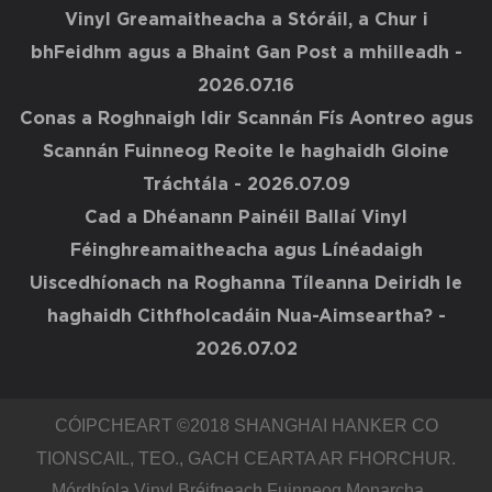
Vinyl Greamaitheacha a Stóráil, a Chur i
bhFeidhm agus a Bhaint Gan Post a mhilleadh
-
2026.07.16
Conas a Roghnaigh Idir Scannán Fís Aontreo agus
Scannán Fuinneog Reoite le haghaidh Gloine
Tráchtála
- 2026.07.09
Cad a Dhéanann Painéil Ballaí Vinyl
Féinghreamaitheacha agus Línéadaigh
Uiscedhíonach na Roghanna Tíleanna Deiridh le
haghaidh Cithfholcadáin Nua-Aimseartha?
-
2026.07.02
CÓIPCHEART ©2018
SHANGHAI HANKER CO
TIONSCAIL, TEO.
, GACH CEARTA AR FHORCHUR.
Mórdhíola Vinyl Bréifneach Fuinneog Monarcha