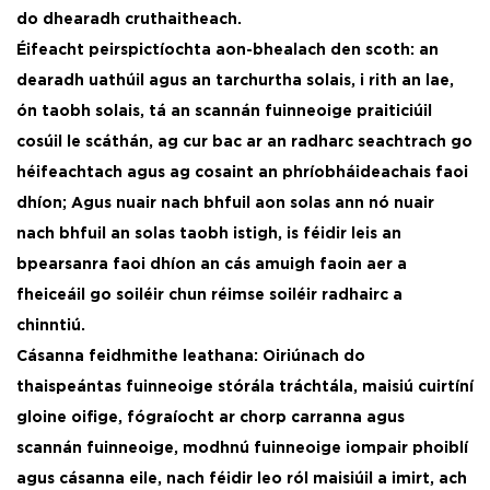
do dhearadh cruthaitheach. ​
Éifeacht peirspictíochta aon-bhealach den scoth: an
dearadh uathúil agus an tarchurtha solais, i rith an lae,
ón taobh solais, tá an scannán fuinneoige praiticiúil
cosúil le scáthán, ag cur bac ar an radharc seachtrach go
héifeachtach agus ag cosaint an phríobháideachais faoi
dhíon; Agus nuair nach bhfuil aon solas ann nó nuair
nach bhfuil an solas taobh istigh, is féidir leis an
bpearsanra faoi dhíon an cás amuigh faoin aer a
fheiceáil go soiléir chun réimse soiléir radhairc a
chinntiú. ​
Cásanna feidhmithe leathana: Oiriúnach do
thaispeántas fuinneoige stórála tráchtála, maisiú cuirtíní
gloine oifige, fógraíocht ar chorp carranna agus
scannán fuinneoige, modhnú fuinneoige iompair phoiblí
agus cásanna eile, nach féidir leo ról maisiúil a imirt, ach