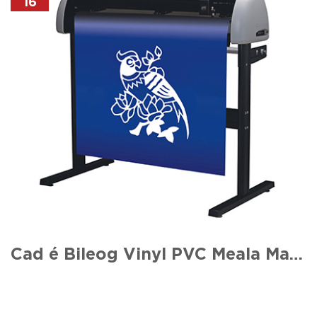
16
Cad é Bileog Vinyl PVC Meala Machnamhach Fluaraiseacha Buí?