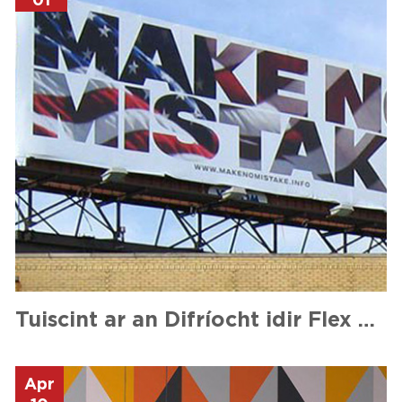
01
Tuiscint ar an Difríocht idir Flex agus Vinyl Banner Printing
Apr