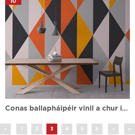
10
Conas ballapháipéir vinil a chur i bhfeidhm
‹
1
2
3
4
5
6
›
››