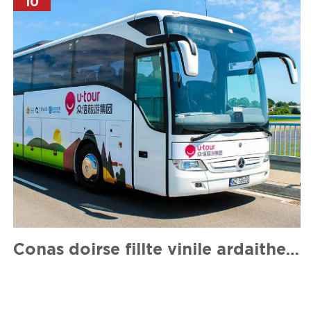
10
Conas doirse fillte vinile ardaithe sa charr a dheisiú