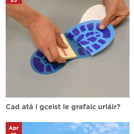
23
Cad atá i gceist le grafaic urláir?
Apr