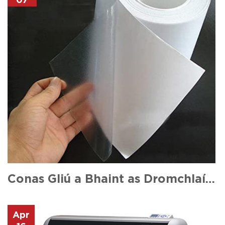
07
Conas Gliú a Bhaint as Dromchlaí Vinyl: Treoir don Bhaint Críochnaithe
Apr