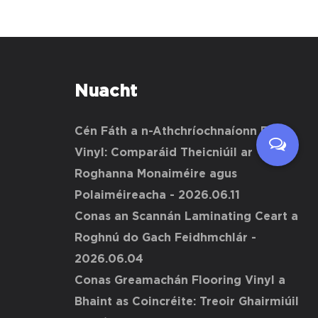
Nuacht
Cén Fáth a n-Athchríochnaíonn Fillte
Vinyl: Comparáid Theicniúil ar
Roghanna Monaiméire agus
Polaiméireacha
- 2026.06.11
Conas an Scannán Laminating Ceart a
Roghnú do Gach Feidhmchlár
-
2026.06.04
Conas Greamachán Flooring Vinyl a
Bhaint as Coincréite: Treoir Ghairmiúil