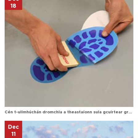
18
Cén t-ullmhúchán dromchla a theastaíonn sula gcuirtear grafaic urláir i bhfeidhm?
Dec
11