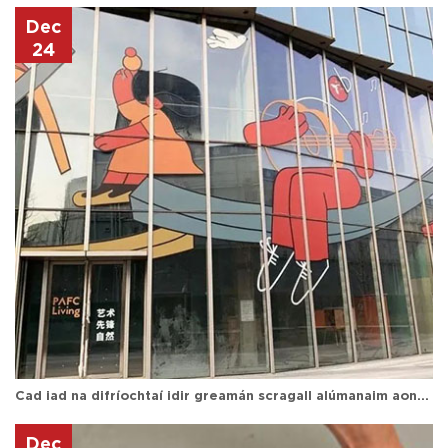
Dec
24
Cad iad na difríochtaí idir greamán scragall alúmanaim aon-thaobh agus dhá thaobh?
Dec