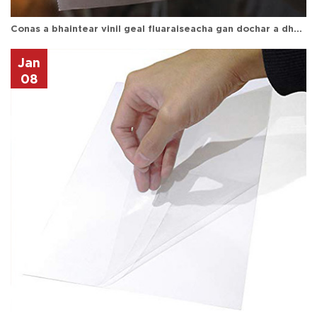
Conas a bhaintear vinil geal fluaraiseacha gan dochar a dhéanamh don dromchla?
Jan
08