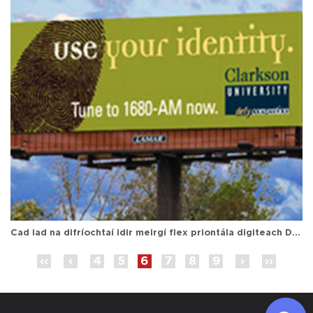
Cad iad na difríochtaí idir meirgí flex priontála digiteach DPI laistigh agus lasmuigh?
‹‹
‹
4
5
6
7
8
9
›
››