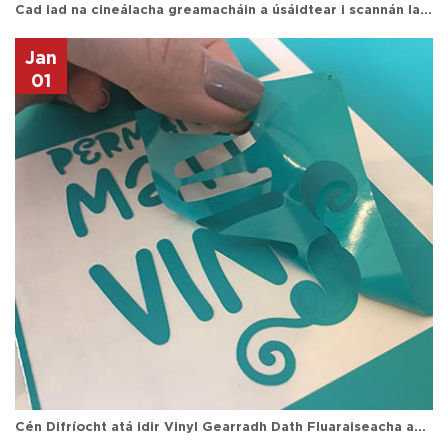
Cad iad na cineálacha greamacháin a úsáidtear i scannán lannú fuar le haghaidh doiciméid agus póstaeir?
Jan
01
Cén Difríocht atá idir Vinyl Gearradh Dath Fluaraiseacha agus Vinyl Rialta?