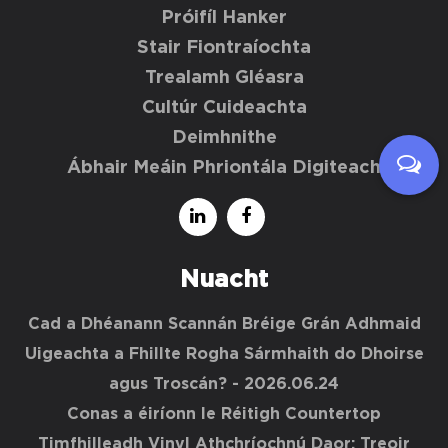
Próifíl Hanker
Stair Fiontraíochta
Trealamh Gléasra
Cultúr Cuideachta
Deimhnithe
Ábhair Meáin Phriontála Digiteach
Nuacht
Cad a Dhéanann Scannán Bréige Grán Adhmaid
Uigeachta a Fhillte Rogha Sármhaith do Dhoirse
agus Troscán?
- 2026.06.24
Conas a éiríonn le Réitigh Countertop
Timfhilleadh Vinyl Athchríochnú Daor: Treoir