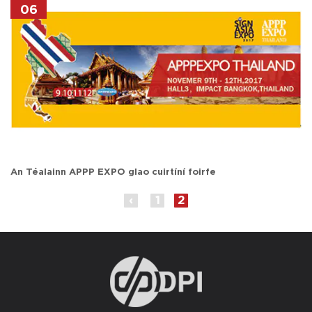
06
An Téalainn APPP EXPO glao cuirtíní foirfe
‹
1
2