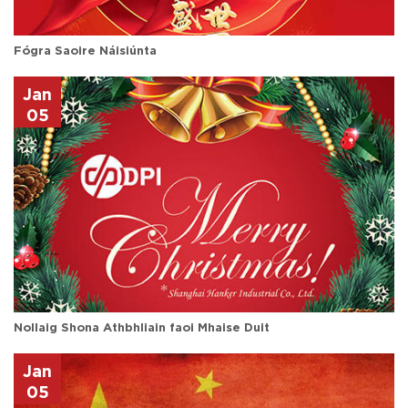
Fógra Saoire Náisiúnta
Jan
05
Nollaig Shona Athbhliain faoi Mhaise Duit
Jan
05