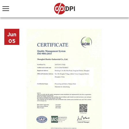
Jun
05