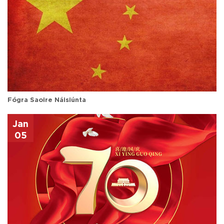
Fógra Saoire Náisiúnta
Jan
05