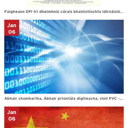
Faigheann DPI trí dheimhniú córais bhainistíochta idirnáisiúnta
Jan
06
Ábhair chomhartha, Ábhair priontála digiteacha, vinil PVC - Shanghai Hanker
Jan
06