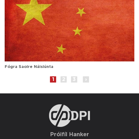
Fógra Saoire Náisiúnta
1
2
3
›
Próifíl Hanker