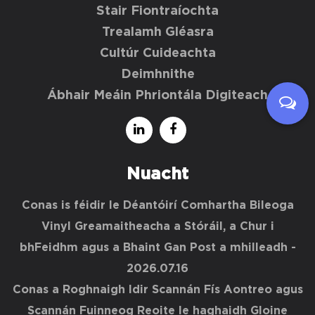
Stair Fiontraíochta
Trealamh Gléasra
Cultúr Cuideachta
Deimhnithe
Ábhair Meáin Phriontála Digiteach
Nuacht
Conas is féidir le Déantóirí Comhartha Bileoga
Vinyl Greamaitheacha a Stóráil, a Chur i
bhFeidhm agus a Bhaint Gan Post a mhilleadh
-
2026.07.16
Conas a Roghnaigh Idir Scannán Fís Aontreo agus
Scannán Fuinneog Reoite le haghaidh Gloine